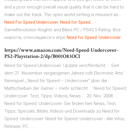
and a poor enough overall visual quality that it can be hard to
make out the track. The open world setting is misused as...
Need
For
Speed
Undercover
,
Need
for
Speed
... -
GameRevolution Knights and Bikes PC / PS43.5 Rating. Все
новости, относящиеся к игре
Need
for
Speed
:
Undercover
...
https://www.amazon.com/Need-Speed-Undercover-
PS2-Playstation-2/dp/B001O83OCI
Need for Speed Undercover: Update veröffentlicht ... Seit
dem 21. November vergangenen Jahres rollt Electronic Arts'
Rennspiel „ Need for Speed – Undercover” über die
Mattscheiben der Gamer – mehr schlecht ... Need for Speed:
Undercover: Test, Tipps, Videos, News ... 20. Nov. 2008 ...
Need for Speed: Undercover: Sie finden hier News, Test,
Tipps, Specials, Bilder, Videos und Downloads zu Need for
Speed: Undercover. Need for Speed: Undercover - Alle Infos,
Release, PC ...