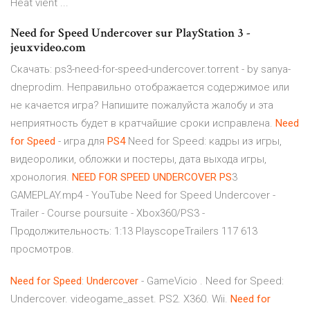
Heat vient ...
Need for Speed Undercover sur PlayStation 3 -
jeuxvideo.com
Скачать: ps3-need-for-speed-undercover.torrent - by sanya-
dneprodim. Неправильно отображается содержимое или
не качается игра? Напишите пожалуйста жалобу и эта
неприятность будет в кратчайшие сроки исправлена.
Need
for
Speed
- игра для
PS
4
Need for Speed: кадры из игры,
видеоролики, обложки и постеры, дата выхода игры,
хронология.
NEED
FOR
SPEED
UNDERCOVER
PS
3
GAMEPLAY.mp4 - YouTube Need for Speed Undercover -
Trailer - Course poursuite - Xbox360/PS3 -
Продолжительность: 1:13 PlayscopeTrailers 117 613
просмотров.
Need
for
Speed
:
Undercover
- GameVicio . Need for Speed:
Undercover. videogame_asset. PS2. X360. Wii.
Need
for