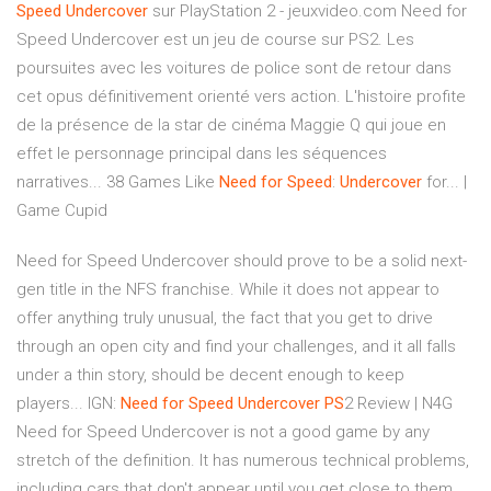
Speed
Undercover
sur PlayStation 2 - jeuxvideo.com Need for
Speed Undercover est un jeu de course sur PS2. Les
poursuites avec les voitures de police sont de retour dans
cet opus définitivement orienté vers action. L'histoire profite
de la présence de la star de cinéma Maggie Q qui joue en
effet le personnage principal dans les séquences
narratives... 38 Games Like
Need
for
Speed
:
Undercover
for... |
Game Cupid
Need for Speed Undercover should prove to be a solid next-
gen title in the NFS franchise. While it does not appear to
offer anything truly unusual, the fact that you get to drive
through an open city and find your challenges, and it all falls
under a thin story, should be decent enough to keep
players... IGN:
Need
for
Speed
Undercover
PS
2 Review | N4G
Need for Speed Undercover is not a good game by any
stretch of the definition. It has numerous technical problems,
including cars that don't appear until you get close to them